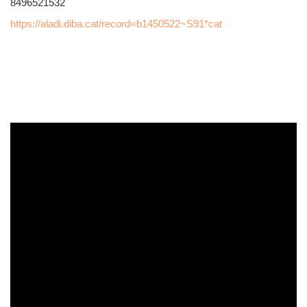
8496521532
https://aladi.diba.cat/record=b1450522~S91*cat