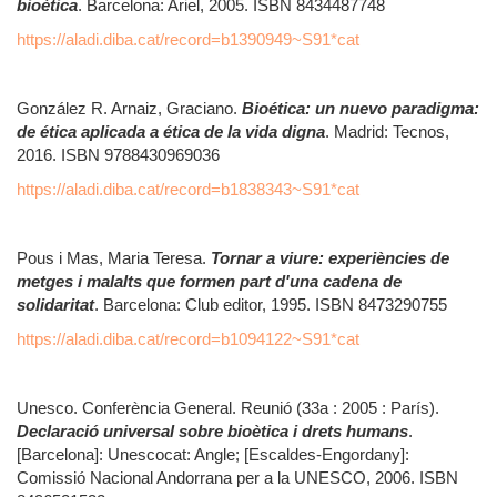
bioètica
. Barcelona: Ariel, 2005. ISBN 8434487748
https://aladi.diba.cat/record=b1390949~S91*cat
González R. Arnaiz, Graciano.
Bioética: un nuevo paradigma:
de ética aplicada a ética de la vida digna
. Madrid: Tecnos,
2016. ISBN 9788430969036
https://aladi.diba.cat/record=b1838343~S91*cat
Pous i Mas, Maria Teresa.
Tornar a viure: experiències de
metges i malalts que formen part d'una cadena de
solidaritat
. Barcelona: Club editor, 1995. ISBN 8473290755
https://aladi.diba.cat/record=b1094122~S91*cat
Unesco. Conferència General. Reunió (33a : 2005 : París).
Declaració universal sobre bioètica i drets humans
.
[Barcelona]: Unescocat: Angle; [Escaldes-Engordany]:
Comissió Nacional Andorrana per a la UNESCO, 2006. ISBN