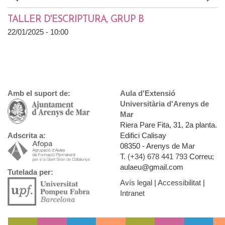
Prev
»
TALLER D'ESCRIPTURA, GRUP B
22/01/2025 - 10:00
Amb el suport de:
Aula d'Extensió
Universitària d'Arenys de
Mar
Riera Pare Fita, 31, 2a planta.
Edifici Calisay
Adscrita a:
08350 - Arenys de Mar
T.
(+34) 678 441 793
Correu;
aulaeu@gmail.com
Tutelada per:
Avís legal
|
Accessibilitat
|
Intranet