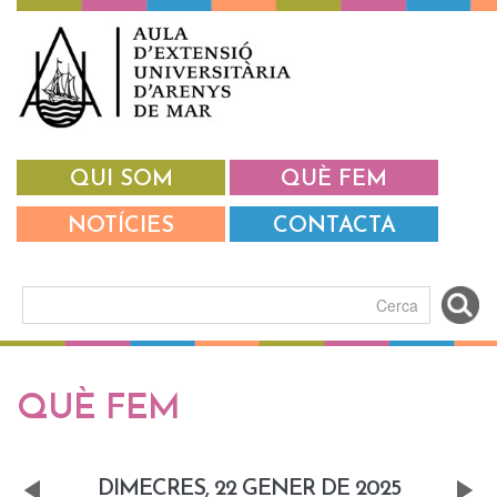
Vés al contingut
QUI SOM
QUÈ FEM
NOTÍCIES
CONTACTA
Formulari de cerca
Pestanyes primàries
QUÈ FEM
DIMECRES, 22 GENER DE 2025
«
Next