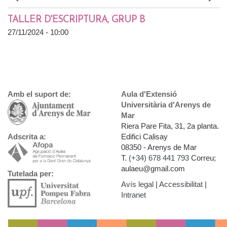
Prev
»
TALLER D'ESCRIPTURA, GRUP B
27/11/2024 - 10:00
Amb el suport de:
Aula d'Extensió
Universitària d'Arenys de
Mar
Riera Pare Fita, 31, 2a planta.
Edifici Calisay
Adscrita a:
08350 - Arenys de Mar
T.
(+34) 678 441 793
Correu;
aulaeu@gmail.com
Tutelada per:
Avís legal
|
Accessibilitat
|
Intranet