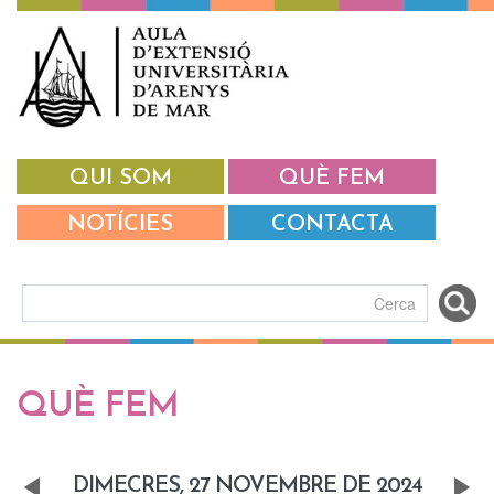
Vés al contingut
QUI SOM
QUÈ FEM
NOTÍCIES
CONTACTA
Formulari de cerca
Pestanyes primàries
QUÈ FEM
DIMECRES, 27 NOVEMBRE DE 2024
«
Next