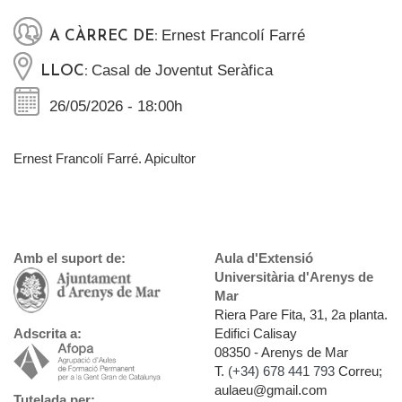
Ernest Francolí Farré
A CÀRREC DE:
Casal de Joventut Seràfica
LLOC:
26/05/2026 - 18:00h
Ernest Francolí Farré. Apicultor
Amb el suport de:
Aula d'Extensió
Universitària d'Arenys de
Mar
Riera Pare Fita, 31, 2a planta.
Edifici Calisay
Adscrita a:
08350 - Arenys de Mar
T.
(+34) 678 441 793
Correu;
aulaeu@gmail.com
Tutelada per: