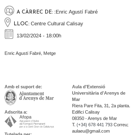
:Enric Agustí Fabré
A CÀRREC DE:
Centre Cultural Calisay
LLOC:
13/02/2024 - 18:00h
Enric Agustí Fabré, Metge
Amb el suport de:
Aula d'Extensió
Universitària d'Arenys de
Mar
Riera Pare Fita, 31, 2a planta.
Edifici Calisay
Adscrita a:
08350 - Arenys de Mar
T.
(+34) 678 441 793
Correu;
aulaeu@gmail.com
Tutelada per: