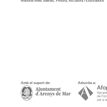
Mariona Millà Salinas, Pintora, escultora i il.lustradora
Amb el suport de:
Adscrita a: