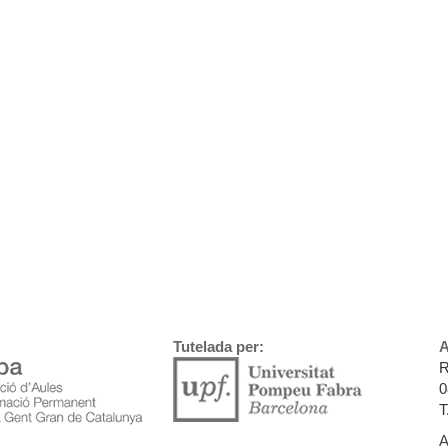
Tutelada per:
A
R
0
T
A