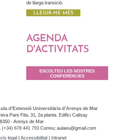
de llarga transició.
LLEGIR-NE MÉS
AGENDA
D'ACTIVITATS
ESCOLTEU LES NOSTRES
CONFERÈNCIES
ula d'Extensió Universitària d'Arenys de Mar
iera Pare Fita, 31, 2a planta. Edifici Calisay
8350 - Arenys de Mar
.
(+34) 678 441 793
Correu; aulaeu@gmail.com
vís legal
|
Accessibilitat
|
Intranet